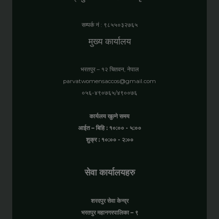
सम्पर्क नं : ९८५५०३२७६५
मुख्य कार्यालय
भरतपुर – १२ चितवन, नेपाल
parvatwomensaccos@gmail.com
०५६-४९०७६५/४९००७६
कार्यलय खुल्ने समय
आईत – बिहि : १०:०० - ५:००
शुक्र : १०:०० - २:००
सेवा कार्यालयहरु
शरदपुर सेवा केन्द्र
भरतपुर महानगरपालिका – ९